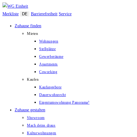
Zum
Inhalt
Merkliste
DE
Barrierefreiheit
Service
springen
Zuhause finden
Mieten
Wohnungen
Stellplätze
Gewerberäume
Apartments
Coworking
Kaufen
Kaufangebote
Dauerwohnrecht
Eigentumswohnung Panorama³
Zuhause gestalten
Showroom
Mach deins draus
Kulturwohnungen