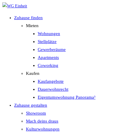
Zum
Inhalt
Zuhause finden
springen
Mieten
Wohnungen
Stellplätze
Gewerberäume
Apartments
Coworking
Kaufen
Kaufangebote
Dauerwohnrecht
Eigentumswohnung Panorama³
Zuhause gestalten
Showroom
Mach deins draus
Kulturwohnungen