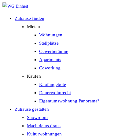
Zum
Inhalt
Zuhause finden
springen
Mieten
Wohnungen
Stellplätze
Gewerberäume
Apartments
Coworking
Kaufen
Kaufangebote
Dauerwohnrecht
Eigentumswohnung Panorama³
Zuhause gestalten
Showroom
Mach deins draus
Kulturwohnungen