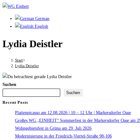
Zum
Inhalt
German
springen
English
Lydia Deistler
Start
>
Lydia Deistler
Suchen
Suchen
Recent Posts
Plattenpicasso am 12.08.2026 | 10 – 12 Uhr | Markersdorfer Oase
Großes WG „EINHEIT“ Sommerfest in der Markersdorfer Oase am 29
Wohngebietsfest in Grüna am 29. Juli 2026
Modernisierung in der Friedrich-Viertel-Straße 98-106