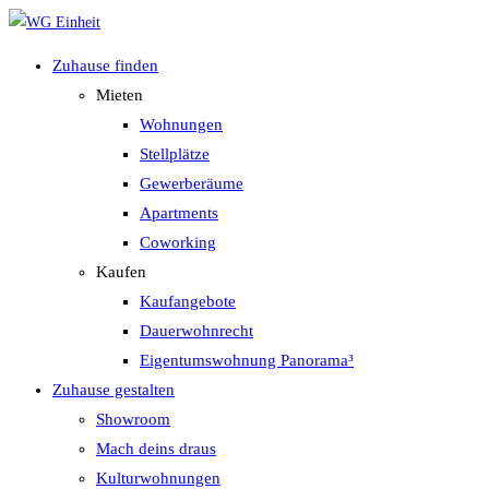
Zum
Inhalt
Zuhause finden
springen
Mieten
Wohnungen
Stellplätze
Gewerberäume
Apartments
Coworking
Kaufen
Kaufangebote
Dauerwohnrecht
Eigentumswohnung Panorama³
Zuhause gestalten
Showroom
Mach deins draus
Kulturwohnungen