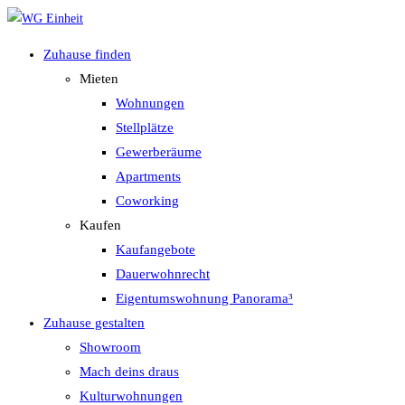
Zum
Inhalt
Zuhause finden
springen
Mieten
Wohnungen
Stellplätze
Gewerberäume
Apartments
Coworking
Kaufen
Kaufangebote
Dauerwohnrecht
Eigentumswohnung Panorama³
Zuhause gestalten
Showroom
Mach deins draus
Kulturwohnungen