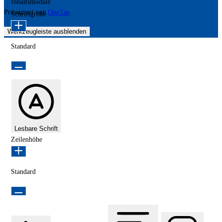
Inhaltsmodule
Präsentiert von
OneTap
Schriftgröße
Werkzeugleiste ausblenden
Standard
Lesbare Schrift
Zeilenhöhe
Standard