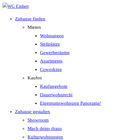
Zum
Inhalt
Zuhause finden
springen
Mieten
Wohnungen
Stellplätze
Gewerberäume
Apartments
Coworking
Kaufen
Kaufangebote
Dauerwohnrecht
Eigentumswohnung Panorama³
Zuhause gestalten
Showroom
Mach deins draus
Kulturwohnungen