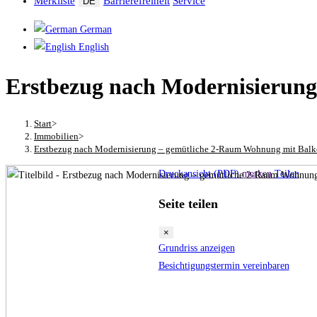
Merkliste
Barrierefreiheit
Service
DE
German
English
Erstbezug nach Modernisierun
Start
>
Immobilien
>
Erstbezug nach Modernisierung – gemütliche 2-Raum Wohnung mit Balk
Druckansicht (PDF)
merken
Teilen
Seite teilen
×
Grundriss anzeigen
Besichtigungstermin vereinbaren