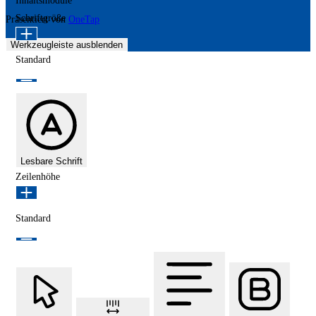
Inhaltsmodule
Schriftgröße
Präsentiert von
OneTap
Werkzeugleiste ausblenden
Standard
Lesbare Schrift
Zeilenhöhe
Standard