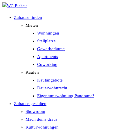
Zum
Inhalt
Zuhause finden
springen
Mieten
Wohnungen
Stellplätze
Gewerberäume
Apartments
Coworking
Kaufen
Kaufangebote
Dauerwohnrecht
Eigentumswohnung Panorama³
Zuhause gestalten
Showroom
Mach deins draus
Kulturwohnungen