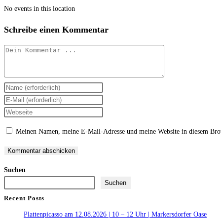
No events in this location
Schreibe einen Kommentar
Kommentar
Gib
deinen
Gib
Namen
deine
Gib
oder
E-
deine
Meinen Namen, meine E-Mail-Adresse und meine Website in diesem Brow
Benutzernamen
Mail-
Website-
zum
Adresse
URL
Kommentieren
zum
ein
Suchen
ein
Kommentieren
(optional)
Suchen
ein
Recent Posts
Plattenpicasso am 12.08.2026 | 10 – 12 Uhr | Markersdorfer Oase