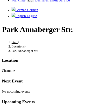
Merkliste
Barrierefreiheit
Service
DE
German
English
Park Annaberger Str.
Start
>
Locations
>
Park Annaberger Str.
Location
Chemnitz
Next Event
No upcoming events
Upcoming Events