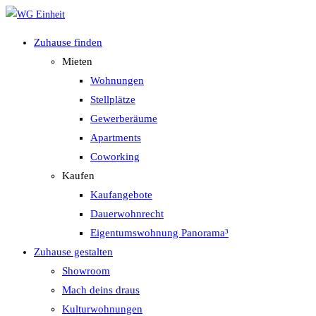
Zum
Inhalt
Zuhause finden
springen
Mieten
Wohnungen
Stellplätze
Gewerberäume
Apartments
Coworking
Kaufen
Kaufangebote
Dauerwohnrecht
Eigentumswohnung Panorama³
Zuhause gestalten
Showroom
Mach deins draus
Kulturwohnungen