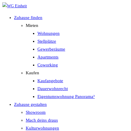
Zum
Inhalt
Zuhause finden
springen
Mieten
Wohnungen
Stellplätze
Gewerberäume
Apartments
Coworking
Kaufen
Kaufangebote
Dauerwohnrecht
Eigentumswohnung Panorama³
Zuhause gestalten
Showroom
Mach deins draus
Kulturwohnungen