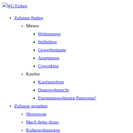
Zum
Inhalt
Zuhause finden
springen
Mieten
Wohnungen
Stellplätze
Gewerberäume
Apartments
Coworking
Kaufen
Kaufangebote
Dauerwohnrecht
Eigentumswohnung Panorama³
Zuhause gestalten
Showroom
Mach deins draus
Kulturwohnungen