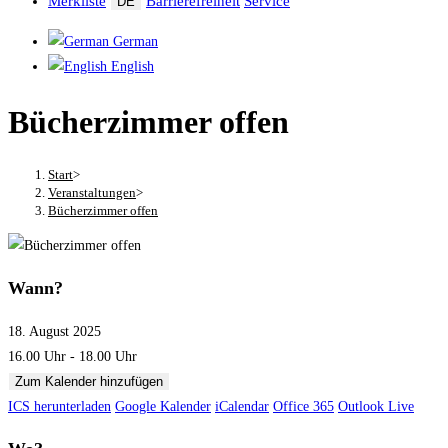
Merkliste
Barrierefreiheit
Service
DE
German
English
Bücherzimmer offen
Start
>
Veranstaltungen
>
Bücherzimmer offen
Wann?
18. August 2025
16.00 Uhr - 18.00 Uhr
Zum Kalender hinzufügen
ICS herunterladen
Google Kalender
iCalendar
Office 365
Outlook Live