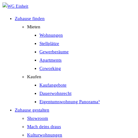
Zum
Inhalt
Zuhause finden
springen
Mieten
Wohnungen
Stellplätze
Gewerberäume
Apartments
Coworking
Kaufen
Kaufangebote
Dauerwohnrecht
Eigentumswohnung Panorama³
Zuhause gestalten
Showroom
Mach deins draus
Kulturwohnungen