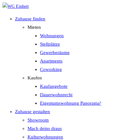
Zum
Inhalt
Zuhause finden
springen
Mieten
Wohnungen
Stellplätze
Gewerberäume
Apartments
Coworking
Kaufen
Kaufangebote
Dauerwohnrecht
Eigentumswohnung Panorama³
Zuhause gestalten
Showroom
Mach deins draus
Kulturwohnungen