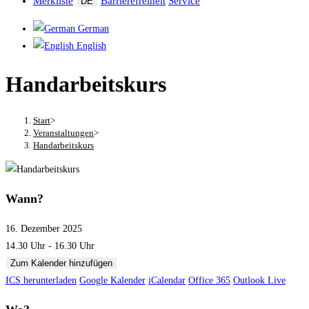
Merkliste
Barrierefreiheit
Service
DE
German
English
Handarbeitskurs
Start
>
Veranstaltungen
>
Handarbeitskurs
Wann?
16. Dezember 2025
14.30 Uhr - 16.30 Uhr
Zum Kalender hinzufügen
ICS herunterladen
Google Kalender
iCalendar
Office 365
Outlook Live