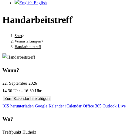
English
Handarbeitstreff
Start
>
Veranstaltungen
>
Handarbeitstreff
Wann?
22. September 2026
14.30 Uhr - 16.30 Uhr
Zum Kalender hinzufügen
ICS herunterladen
Google Kalender
iCalendar
Office 365
Outlook Live
Wo?
Treffpunkt Hutholz