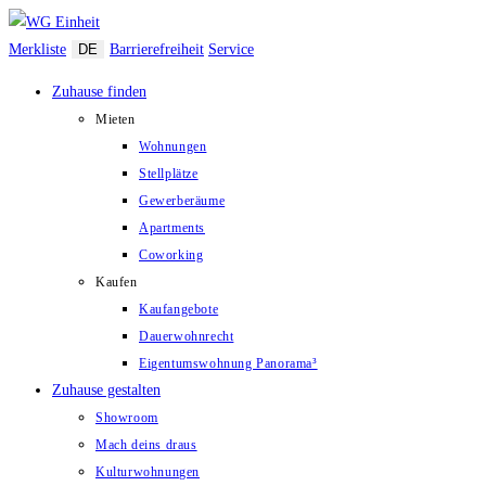
Zum
Inhalt
Merkliste
DE
Barrierefreiheit
Service
springen
Zuhause finden
Mieten
Wohnungen
Stellplätze
Gewerberäume
Apartments
Coworking
Kaufen
Kaufangebote
Dauerwohnrecht
Eigentumswohnung Panorama³
Zuhause gestalten
Showroom
Mach deins draus
Kulturwohnungen