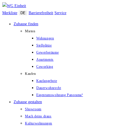
Zum
Inhalt
Merkliste
DE
Barrierefreiheit
Service
springen
Zuhause finden
Mieten
Wohnungen
Stellplätze
Gewerberäume
Apartments
Coworking
Kaufen
Kaufangebote
Dauerwohnrecht
Eigentumswohnung Panorama³
Zuhause gestalten
Showroom
Mach deins draus
Kulturwohnungen