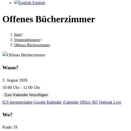
English
Offenes Bücherzimmer
Start
>
Veranstaltungen
>
Offenes Bücherzimmer
Wann?
3. August 2026
10.00 Uhr - 12.00 Uhr
Zum Kalender hinzufügen
ICS herunterladen
Google Kalender
iCalendar
Office 365
Outlook Live
Wo?
Punkt 19