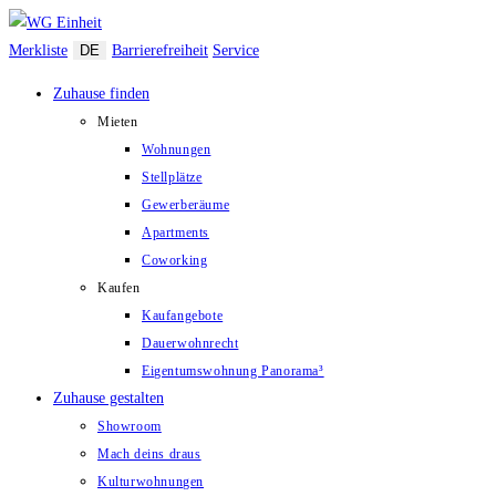
Zum
Inhalt
Merkliste
DE
Barrierefreiheit
Service
springen
Zuhause finden
Mieten
Wohnungen
Stellplätze
Gewerberäume
Apartments
Coworking
Kaufen
Kaufangebote
Dauerwohnrecht
Eigentumswohnung Panorama³
Zuhause gestalten
Showroom
Mach deins draus
Kulturwohnungen