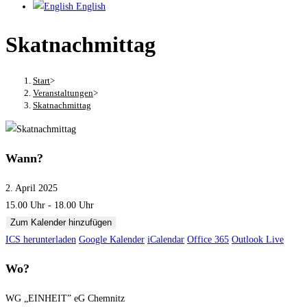
English
Skatnachmittag
Start
>
Veranstaltungen
>
Skatnachmittag
Wann?
2. April 2025
15.00 Uhr - 18.00 Uhr
Zum Kalender hinzufügen
ICS herunterladen
Google Kalender
iCalendar
Office 365
Outlook Live
Wo?
WG „EINHEIT” eG Chemnitz