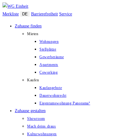
Zum
Inhalt
Merkliste
DE
Barrierefreiheit
Service
springen
Zuhause finden
Mieten
Wohnungen
Stellplätze
Gewerberäume
Apartments
Coworking
Kaufen
Kaufangebote
Dauerwohnrecht
Eigentumswohnung Panorama³
Zuhause gestalten
Showroom
Mach deins draus
Kulturwohnungen