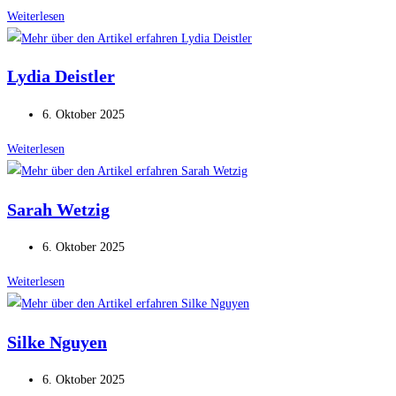
veröffentlicht:
Katja
Weiterlesen
Patzenbein
Lydia Deistler
Beitrag
6. Oktober 2025
veröffentlicht:
Lydia
Weiterlesen
Deistler
Sarah Wetzig
Beitrag
6. Oktober 2025
veröffentlicht:
Sarah
Weiterlesen
Wetzig
Silke Nguyen
Beitrag
6. Oktober 2025