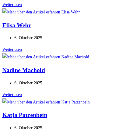
veröffentlicht:
Annett
Weiterlesen
Trampel
Elisa Wehr
Beitrag
6. Oktober 2025
veröffentlicht:
Elisa
Weiterlesen
Wehr
Nadine Machold
Beitrag
6. Oktober 2025
veröffentlicht:
Nadine
Weiterlesen
Machold
Katja Patzenbein
Beitrag
6. Oktober 2025