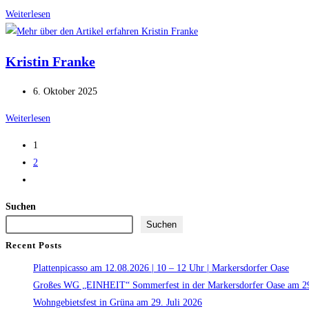
veröffentlicht:
Silke
Weiterlesen
Nguyen
Kristin Franke
Beitrag
6. Oktober 2025
veröffentlicht:
Kristin
Weiterlesen
Franke
1
2
Gehe
zur
Suchen
nächsten
Suchen
Seite
Recent Posts
Plattenpicasso am 12.08.2026 | 10 – 12 Uhr | Markersdorfer Oase
Großes WG „EINHEIT“ Sommerfest in der Markersdorfer Oase am 29
Wohngebietsfest in Grüna am 29. Juli 2026