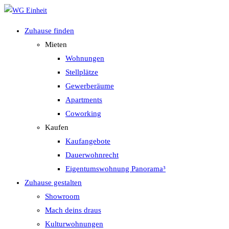
Zum
Inhalt
Zuhause finden
springen
Mieten
Wohnungen
Stellplätze
Gewerberäume
Apartments
Coworking
Kaufen
Kaufangebote
Dauerwohnrecht
Eigentumswohnung Panorama³
Zuhause gestalten
Showroom
Mach deins draus
Kulturwohnungen