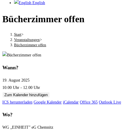
English
Bücherzimmer offen
Start
>
Veranstaltungen
>
Bücherzimmer offen
Wann?
19. August 2025
10.00 Uhr - 12.00 Uhr
Zum Kalender hinzufügen
ICS herunterladen
Google Kalender
iCalendar
Office 365
Outlook Live
Wo?
WG „EINHEIT” eG Chemnitz