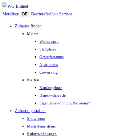
Zum
Inhalt
Merkliste
DE
Barrierefreiheit
Service
springen
Zuhause finden
Mieten
Wohnungen
Stellplätze
Gewerberäume
Apartments
Coworking
Kaufen
Kaufangebote
Dauerwohnrecht
Eigentumswohnung Panorama³
Zuhause gestalten
Showroom
Mach deins draus
Kulturwohnungen