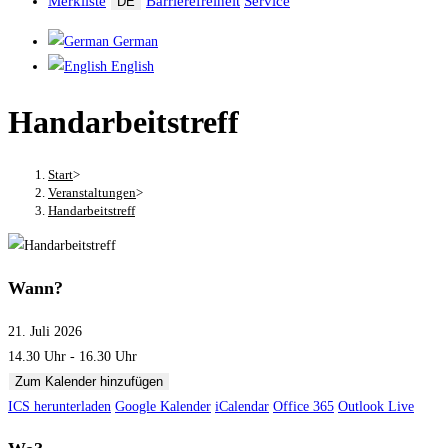
Merkliste
Barrierefreiheit
Service
DE
German
English
Handarbeitstreff
Start
>
Veranstaltungen
>
Handarbeitstreff
Wann?
21. Juli 2026
14.30 Uhr - 16.30 Uhr
Zum Kalender hinzufügen
ICS herunterladen
Google Kalender
iCalendar
Office 365
Outlook Live