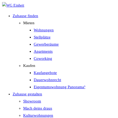
Zum
Inhalt
Zuhause finden
springen
Mieten
Wohnungen
Stellplätze
Gewerberäume
Apartments
Coworking
Kaufen
Kaufangebote
Dauerwohnrecht
Eigentumswohnung Panorama³
Zuhause gestalten
Showroom
Mach deins draus
Kulturwohnungen