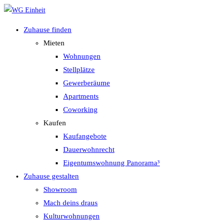
Zum
Inhalt
Zuhause finden
springen
Mieten
Wohnungen
Stellplätze
Gewerberäume
Apartments
Coworking
Kaufen
Kaufangebote
Dauerwohnrecht
Eigentumswohnung Panorama³
Zuhause gestalten
Showroom
Mach deins draus
Kulturwohnungen