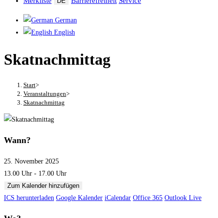
Merkliste
Barrierefreiheit
Service
DE
German
English
Skatnachmittag
Start
>
Veranstaltungen
>
Skatnachmittag
Wann?
25. November 2025
13.00 Uhr - 17.00 Uhr
Zum Kalender hinzufügen
ICS herunterladen
Google Kalender
iCalendar
Office 365
Outlook Live